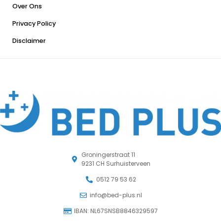
Over Ons
Privacy Policy
Disclaimer
Groningerstraat 11
9231 CH Surhuisterveen
0512 79 53 62
info@bed-plus.nl
IBAN: NL67SNSB8846329597