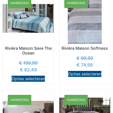
AANBIEDING
AANBIEDING
Rivièra Maison Save The
Rivièra Maison Softness
Ocean
€
99,99
€
109,99
€
74,99
€
82,49
Opties selecteren
Opties selecteren
AANBIEDING
AANBIEDING