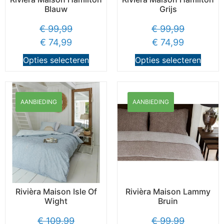
Blauw
Grijs
€
99,99
€
99,99
€
74,99
€
74,99
Opties selecteren
Opties selecteren
AANBIEDING
AANBIEDING
Rivièra Maison Isle Of
Rivièra Maison Lammy
Wight
Bruin
€
109,99
€
99,99