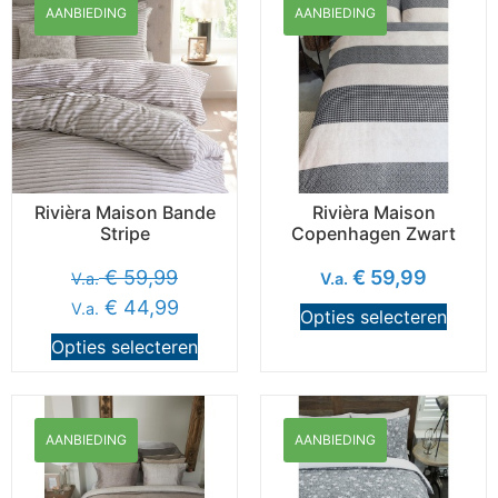
AANBIEDING
AANBIEDING
Rivièra Maison Bande
Rivièra Maison
Stripe
Copenhagen Zwart
€
59,99
€
59,99
V.a.
V.a.
€
44,99
V.a.
Opties selecteren
Opties selecteren
AANBIEDING
AANBIEDING