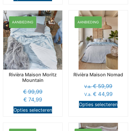
AANBIEDING
AANBIEDING
Rivièra Maison Moritz
Rivièra Maison Nomad
Mountain
€
59,99
V.a.
€
99,99
€
44,99
V.a.
€
74,99
Opties selecteren
Opties selecteren