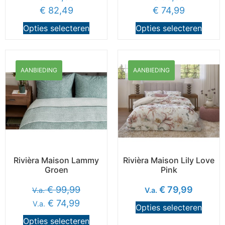
€
82,49
€
74,99
Opties selecteren
Opties selecteren
AANBIEDING
AANBIEDING
Rivièra Maison Lammy
Rivièra Maison Lily Love
Groen
Pink
€
99,99
€
79,99
V.a.
V.a.
€
74,99
V.a.
Opties selecteren
Opties selecteren