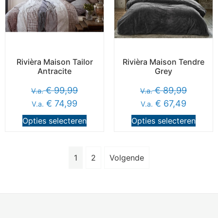
Rivièra Maison Tailor
Rivièra Maison Tendre
Antracite
Grey
€
99,99
€
89,99
V.a.
V.a.
€
74,99
€
67,49
V.a.
V.a.
Opties selecteren
Opties selecteren
1
2
Volgende