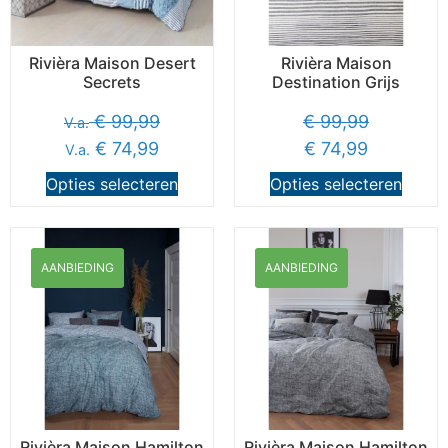
Rivièra Maison Desert
Rivièra Maison
Secrets
Destination Grijs
€
99,99
€
99,99
V.a.
€
74,99
€
74,99
V.a.
Opties selecteren
Opties selecteren
AANBIEDING
AANBIEDING
Rivièra Maison Hamilton
Rivièra Maison Hamilton