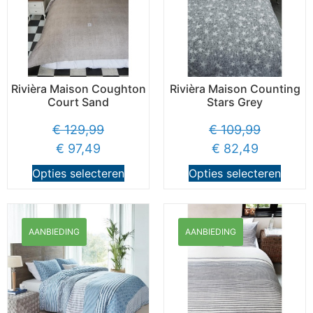
Rivièra Maison Coughton
Rivièra Maison Counting
Court Sand
Stars Grey
€
129,99
€
109,99
€
97,49
€
82,49
Opties selecteren
Opties selecteren
AANBIEDING
AANBIEDING