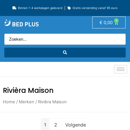
Binnen 1-4 werkdagen geleverd
Gratis verzending vanaf 95 euro
0
€
0,00
Rivièra Maison
Home
/ Merken / Rivièra Maison
1
2
Volgende