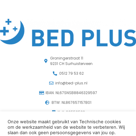
Groningerstraat 11
9231 CH Surhuisterveen
0512 79 53 62
info@bed-plus.nl
IBAN: NL67SNSB8846329597
BTW: NL867657157B01
KvK: 96550503
Onze website maakt gebruikt van Technische cookies
om de werkzaamheid van de website te verbeteren. Wij
© 2026 Beddenspeciaalzaak Bedplus in Surhuisterveen
slaan dan ook geen persoonsgegevens van jou op.