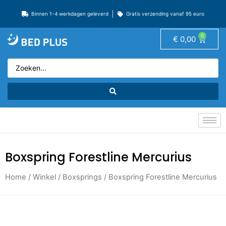
Binnen 1-4 werkdagen geleverd
Gratis verzending vanaf 95 euro
0
€
0,00
Boxspring Forestline Mercurius
Home
/
Winkel
/
Boxsprings
/ Boxspring Forestline Mercurius