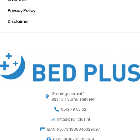
Privacy Policy
Disclaimer
Groningerstraat 11
9231 CH Surhuisterveen
0512 79 53 62
info@bed-plus.nl
IBAN: NL67SNSB8846329597
BTW: NL867657157B01