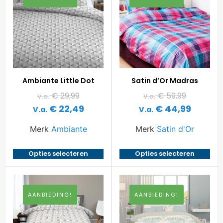
Ambiante Little Dot
Satin d’Or Madras
€
29,99
€
59,99
V.a.
V.a.
€
22,49
€
44,99
V.a.
V.a.
Merk
Ambiante
Merk
Satin d'Or
Opties selecteren
Opties selecteren
AANBIEDING!
AANBIEDING!