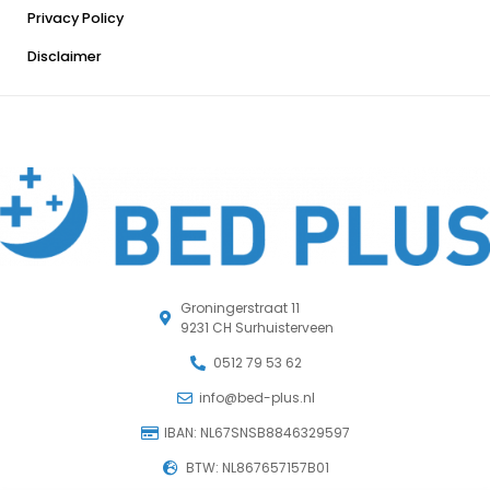
Privacy Policy
Disclaimer
Groningerstraat 11
9231 CH Surhuisterveen
0512 79 53 62
info@bed-plus.nl
IBAN: NL67SNSB8846329597
BTW: NL867657157B01