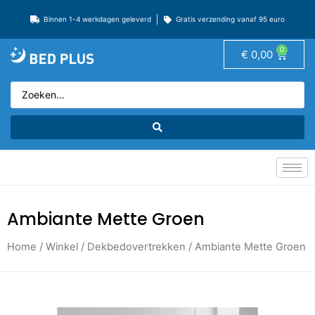
Binnen 1-4 werkdagen geleverd
Gratis verzending vanaf 95 euro
0
€
0,00
Ambiante Mette Groen
Home
/
Winkel
/
Dekbedovertrekken
/ Ambiante Mette Groen