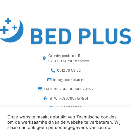
Groningerstraat 11
9231 CH Surhuisterveen
0512 79 53 62
info@bed-plus.nl
IBAN: NL67SNSB8846329597
BTW: NL867657157B01
KvK: 96550503
Onze website maakt gebruikt van Technische cookies
om de werkzaamheid van de website te verbeteren. Wij
© 2026 Beddenspeciaalzaak Bedplus in Surhuisterveen
slaan dan ook geen persoonsgegevens van jou op.