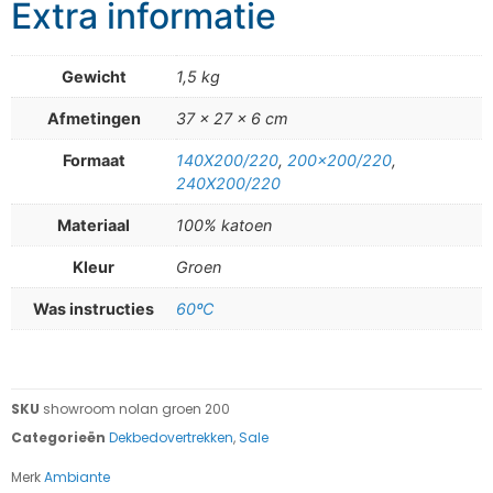
Extra informatie
Gewicht
1,5 kg
Afmetingen
37 × 27 × 6 cm
Formaat
140X200/220
,
200×200/220
,
240X200/220
Materiaal
100% katoen
Kleur
Groen
Was instructies
60ºC
SKU
showroom nolan groen 200
Categorieën
Dekbedovertrekken
,
Sale
Merk
Ambiante