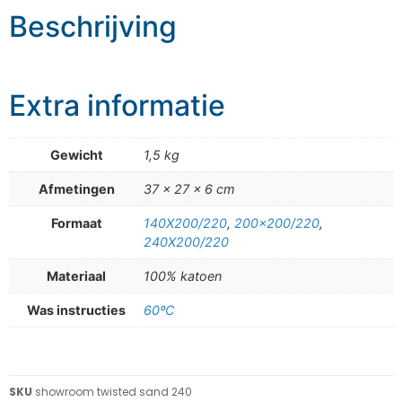
Beschrijving
Extra informatie
Gewicht
1,5 kg
Afmetingen
37 × 27 × 6 cm
Formaat
140X200/220
,
200×200/220
,
240X200/220
Materiaal
100% katoen
Was instructies
60ºC
SKU
showroom twisted sand 240