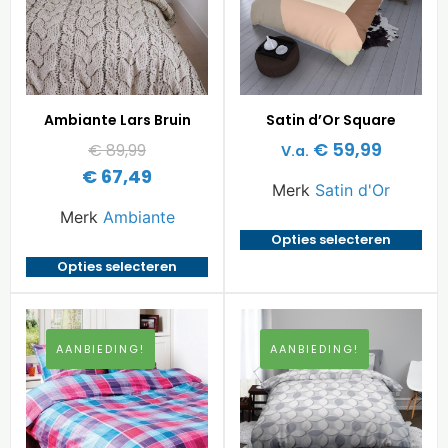
Ambiante Lars Bruin
Satin d’Or Square
€
59,99
€
89,99
V.a.
€
67,49
Merk
Satin d'Or
Merk
Ambiante
Opties selecteren
Opties selecteren
AANBIEDING!
AANBIEDING!