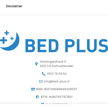
Disclaimer
Groningerstraat 11
9231 CH Surhuisterveen
0512 79 53 62
info@bed-plus.nl
IBAN: NL67SNSB8846329597
BTW: NL867657157B01
KvK: 96550503