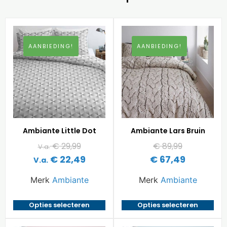
AANBIEDING!
AANBIEDING!
Ambiante Little Dot
Ambiante Lars Bruin
€
29,99
€
89,99
V.a.
€
22,49
€
67,49
V.a.
Merk
Ambiante
Merk
Ambiante
Opties selecteren
Opties selecteren