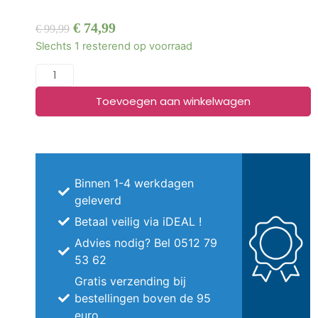
€
74,99
€
99,99
Slechts 1 resterend op voorraad
Toevoegen aan winkelwagen
Binnen 1-4 werkdagen
geleverd
Betaal veilig via iDEAL !
Advies nodig? Bel 0512 79
53 62
Gratis verzending bij
bestellingen boven de 95
euro