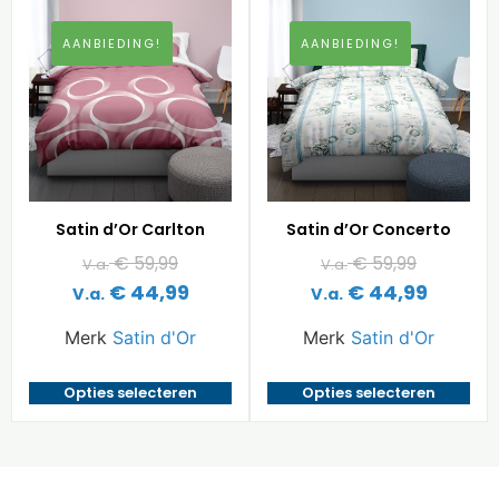
AANBIEDING!
AANBIEDING!
Satin d’Or Carlton
Satin d’Or Concerto
€
59,99
€
59,99
V.a.
V.a.
€
44,99
€
44,99
V.a.
V.a.
Merk
Satin d'Or
Merk
Satin d'Or
Opties selecteren
Opties selecteren