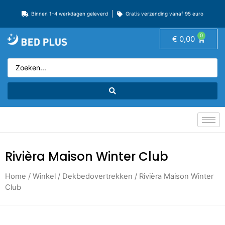
Binnen 1-4 werkdagen geleverd
Gratis verzending vanaf 95 euro
0
€
0,00
Rivièra Maison Winter Club
Home
/
Winkel
/
Dekbedovertrekken
/ Rivièra Maison Winter
Club