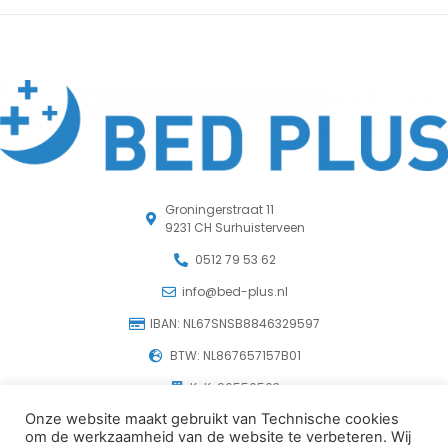
Groningerstraat 11
9231 CH Surhuisterveen
0512 79 53 62
info@bed-plus.nl
IBAN: NL67SNSB8846329597
BTW: NL867657157B01
KvK: 96550503
Onze website maakt gebruikt van Technische cookies
om de werkzaamheid van de website te verbeteren. Wij