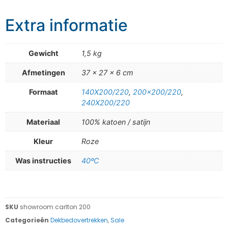
Extra informatie
Gewicht
1,5 kg
Afmetingen
37 × 27 × 6 cm
Formaat
140X200/220
,
200×200/220
,
240X200/220
Materiaal
100% katoen / satijn
Kleur
Roze
Was instructies
40ºC
SKU
showroom carlton 200
Categorieën
Dekbedovertrekken
,
Sale