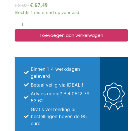
€
67,49
€
89,99
Slechts 1 resterend op voorraad
Toevoegen aan winkelwagen
Binnen 1-4 werkdagen
geleverd
Betaal veilig via iDEAL !
Advies nodig? Bel 0512 79
53 62
Gratis verzending bij
bestellingen boven de 95
euro