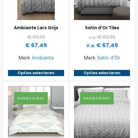
Ambiante Lars Grijs
Satin d’Or Tiles
€
89,99
€
89,99
V.a.
€
67,49
€
67,49
V.a.
Merk
Ambiante
Merk
Satin d'Or
Opties selecteren
Opties selecteren
AANBIEDING!
AANBIEDING!