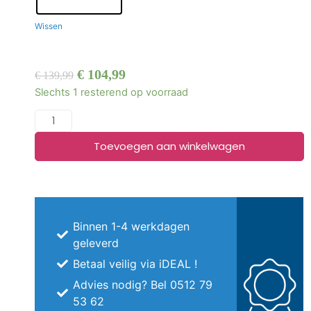
Wissen
€
104,99
€
139,99
Slechts 1 resterend op voorraad
Toevoegen aan winkelwagen
Binnen 1-4 werkdagen
geleverd
Betaal veilig via iDEAL !
Advies nodig? Bel 0512 79
53 62