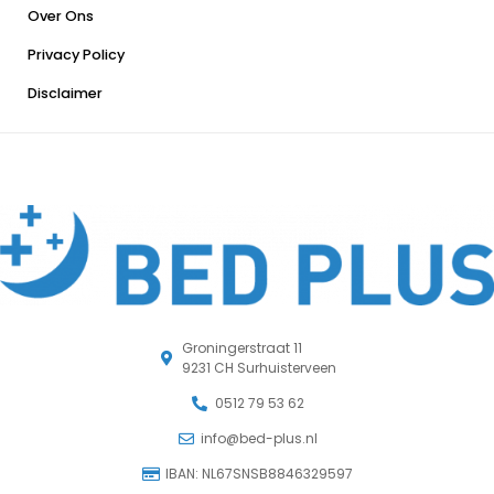
Over Ons
Privacy Policy
Disclaimer
Groningerstraat 11
9231 CH Surhuisterveen
0512 79 53 62
info@bed-plus.nl
IBAN: NL67SNSB8846329597