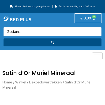
Binnen 1-4 werkdagen geleverd
Gratis verzending vanaf 95 euro
0
€
0,00
Satin d’Or Muriel Mineraal
Home
/
Winkel
/
Dekbedovertrekken
/ Satin d’Or Muriel
Mineraal