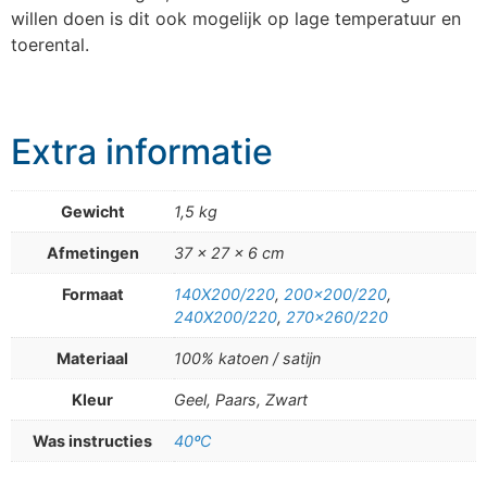
willen doen is dit ook mogelijk op lage temperatuur en
toerental.
Extra informatie
Gewicht
1,5 kg
Afmetingen
37 × 27 × 6 cm
Formaat
140X200/220
,
200×200/220
,
240X200/220
,
270×260/220
Materiaal
100% katoen / satijn
Kleur
Geel, Paars, Zwart
Was instructies
40ºC