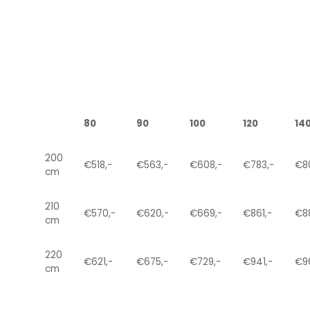
80
90
100
120
14
200
€518,-
€563,-
€608,-
€783,-
€80
cm
210
€570,-
€620,-
€669,-
€861,-
€88
cm
220
€621,-
€675,-
€729,-
€941,-
€9
cm