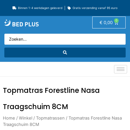
Binnen 1-4 werkdagen geleverd
Gratis verzending vanaf 95 euro
0
€
0,00
Topmatras Forestline Nasa
Traagschuim 8CM
Home
/
Winkel
/
Topmatrassen
/ Topmatras Forestline Nasa
Traagschuim 8CM