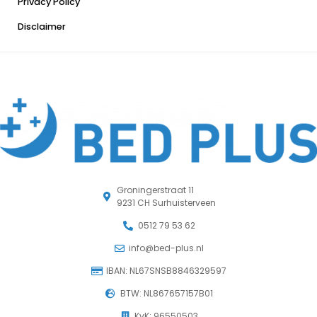
Privacy Policy
Disclaimer
Groningerstraat 11
9231 CH Surhuisterveen
0512 79 53 62
info@bed-plus.nl
IBAN: NL67SNSB8846329597
BTW: NL867657157B01
KvK: 96550503