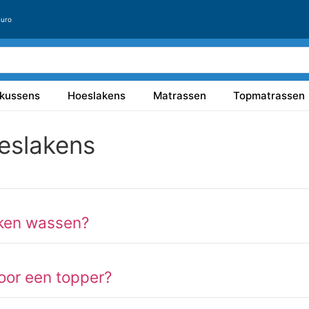
euro
kussens
Hoeslakens
Matrassen
Topmatrassen
eslakens
aken wassen?
voor een topper?