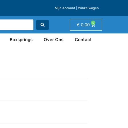
Mijn Account
|
Winkelwagen
0
€
0,00
Boxsprings
Over Ons
Contact