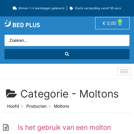
Binnen 1-4 werkdagen geleverd
Gratis verzending vanaf 95 euro
0
€
0,00
Categorie -
Moltons
Hoofd
Producten
Moltons
Is het gebruik van een molton