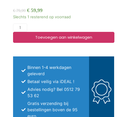
€
59,99
€
79,99
Slechts 1 resterend op voorraad
Toevoegen aan winkelwagen
Binnen 1-4 werkdagen
geleverd
Betaal veilig via iDEAL !
Advies nodig? Bel 0512 79
53 62
Gratis verzending bij
bestellingen boven de 95
euro