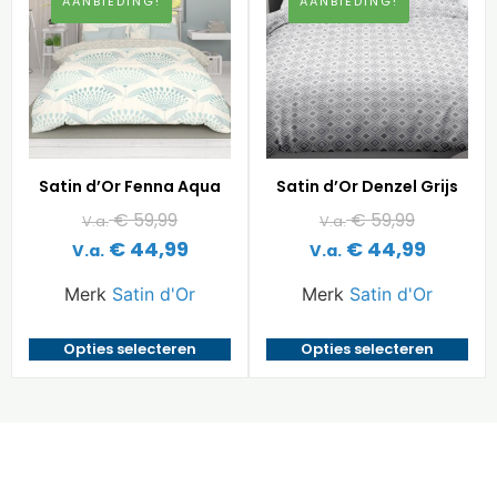
AANBIEDING!
AANBIEDING!
Satin d’Or Fenna Aqua
Satin d’Or Denzel Grijs
€
59,99
€
59,99
V.a.
V.a.
€
44,99
€
44,99
V.a.
V.a.
Merk
Satin d'Or
Merk
Satin d'Or
Opties selecteren
Opties selecteren