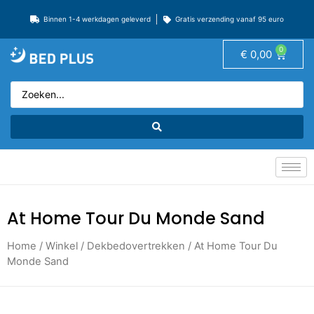
Binnen 1-4 werkdagen geleverd
Gratis verzending vanaf 95 euro
0
€
0,00
At Home Tour Du Monde Sand
Home
/
Winkel
/
Dekbedovertrekken
/ At Home Tour Du
Monde Sand