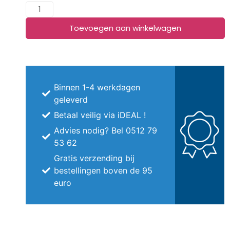
Toevoegen aan winkelwagen
Binnen 1-4 werkdagen
geleverd
Betaal veilig via iDEAL !
Advies nodig? Bel 0512 79
53 62
Gratis verzending bij
bestellingen boven de 95
euro