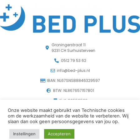
Groningerstraat 11
9231 CH Surhuisterveen
0512 79 53 62
info@bed-plus.nl
IBAN: NL67SNSB8846329597
BTW: NL867657157B01
KvK: 96550503
Onze website maakt gebruikt van Technische cookies
om de werkzaamheid van de website te verbeteren. Wij
© 2026 Beddenspeciaalzaak Bedplus in Surhuisterveen
slaan dan ook geen persoonsgegevens van jou op.
Instellingen
Accepteren
Website door
Hexco