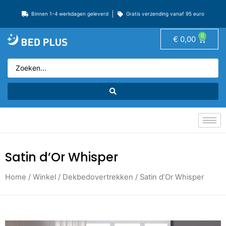
Binnen 1-4 werkdagen geleverd
Gratis verzending vanaf 95 euro
0
€
0,00
Satin d’Or Whisper
Home
/
Winkel
/
Dekbedovertrekken
/ Satin d’Or Whisper