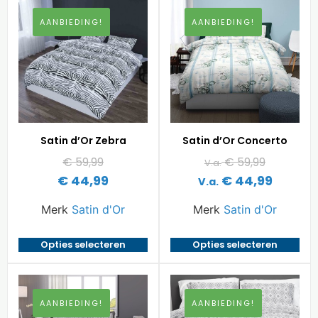
AANBIEDING!
AANBIEDING!
Satin d’Or Zebra
Satin d’Or Concerto
€
59,99
€
59,99
V.a.
€
44,99
€
44,99
V.a.
Merk
Satin d'Or
Merk
Satin d'Or
Opties selecteren
Opties selecteren
AANBIEDING!
AANBIEDING!