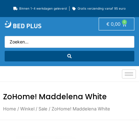
Binnen 1-4 werkdagen geleverd
Gratis verzending vanaf 95 euro
0
€
0,00
ZoHome! Maddelena White
Home
/
Winkel
/
Sale
/ ZoHome! Maddelena White