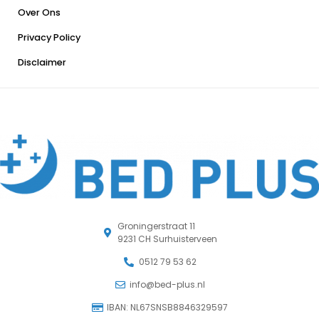
Over Ons
Privacy Policy
Disclaimer
Groningerstraat 11
9231 CH Surhuisterveen
0512 79 53 62
info@bed-plus.nl
IBAN: NL67SNSB8846329597